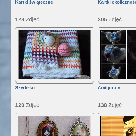
Kartki świąteczne
Kartki okolicznoś
128
Zdjęć
305
Zdjęć
Szydełko
Amigurumi
120
Zdjęć
138
Zdjęć