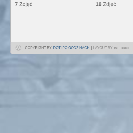
7
Zdjęć
18
Zdjęć
COPYRIGHT BY
DOTI PO GODZINACH
|
LAYOUT BY
INTERDIGIT