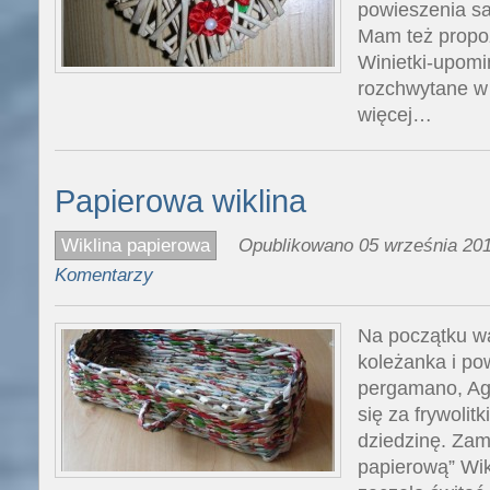
powieszenia sa
Mam też propo
Winietki-upomi
rozchwytane w
więcej…
Papierowa wiklina
Wiklina papierowa
Opublikowano 05 września 201
Komentarzy
Na początku wa
koleżanka i po
pergamano, Agu
się za frywolit
dziedzinę. Zam
papierową” Wi