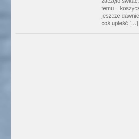
zaczęło świtać
temu – koszycz
jeszcze dawni
coś upleść […]