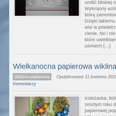
umilić bliskiej 
Wykrojony wzór
którą zamonto
Dzięki takiemu
wisi w powietr
cienie. No i n
które uwielbia
uśmiech […]
Wielkanocna papierowa wiklin
Wiklina papierowa
Opublikowano 11 kwietnia 2015
Komentarzy
Koleżanka, któ
zeszłym roku de
papierowej pop