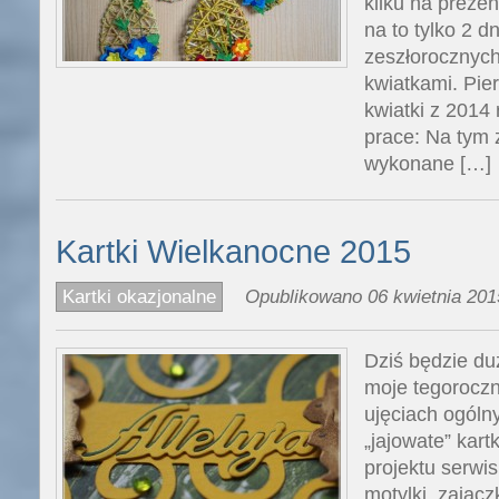
kilku na prezen
na to tylko 2 d
zeszłorocznych
kwiatkami. Pie
kwiatki z 2014 
prace: Na tym z
wykonane […]
Kartki Wielkanocne 2015
Kartki okazjonalne
Opublikowano 06 kwietnia 201
Dziś będzie duż
moje tegoroczn
ujęciach ogóln
„jajowate” kart
projektu serwi
motylki, zajączk