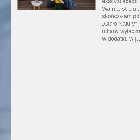
ekscytującego 
Wam w stroju do
skończyłam por
„Ciało Natury” 
utkany wyłączn
w dodatku w [