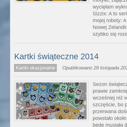
wycięłam wykr
Sizzix: A to ser
mojej roboty: A
Nowej Zelandii
szybko się roz
Kartki świąteczne 2014
Kartki okazjonalne
Opublikowano 29 listopada 201
Sezon świątec
prawie zamkni
wcześniej niż w
szczęście, bo p
przerwana dość
powstało około
będę musiała d