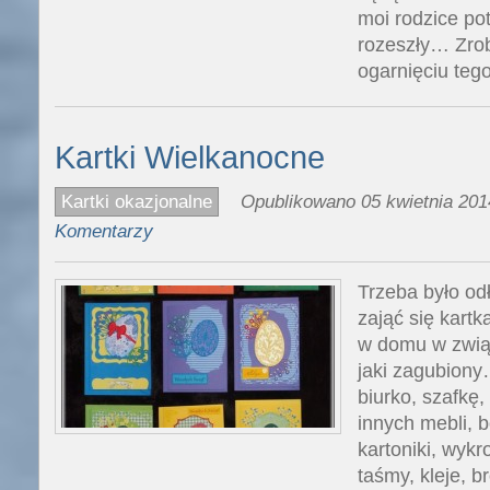
moi rodzice pot
rozeszły… Zrob
ogarnięciu teg
Kartki Wielkanocne
Kartki okazjonalne
Opublikowano 05 kwietnia 201
Komentarzy
Trzeba było odł
zająć się kart
w domu w związ
jaki zagubiony
biurko, szafkę,
innych mebli, 
kartoniki, wykro
taśmy, kleje, b