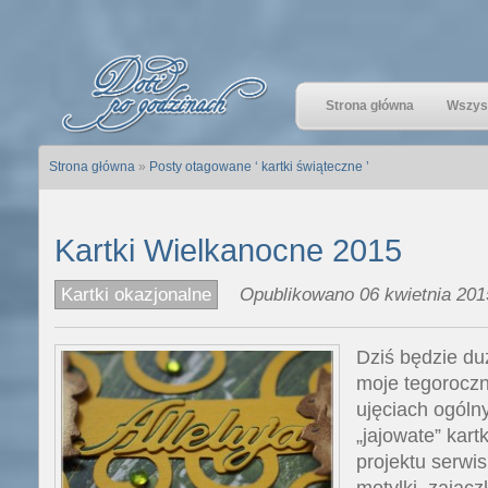
Strona główna
Wszyst
Strona główna
»
Posty otagowane ‘ kartki świąteczne ’
Kartki Wielkanocne 2015
Kartki okazjonalne
Opublikowano 06 kwietnia 201
Dziś będzie duż
moje tegoroczn
ujęciach ogóln
„jajowate” kart
projektu serwi
motylki, zajączk