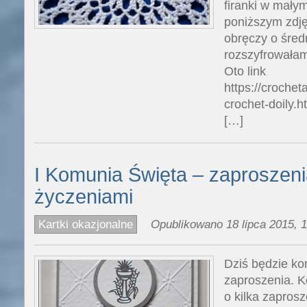
firanki w mały
poniższym zdj
obręczy o śred
rozszyfrowałam
Oto link
https://crochet
crochet-doily.
[…]
I Komunia Święta – zaproszenia 
życzeniami
Kartki okazjonalne
Opublikowano 18 lipca 2015, 1
Dziś będzie ko
zaproszenia. K
o kilka zapros