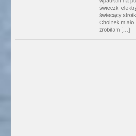
wpadłam na po
świeczki elektry
świecący stroik
Choinek miało b
zrobiłam […]