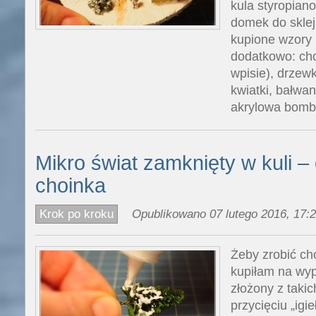
kula styropiano
domek do sklej
kupione wzory 
dodatkowo: ch
wpisie), drzew
kwiatki, bałwan
akrylowa bomb
Mikro świat zamknięty w kuli – 
choinka
Krok po kroku
Opublikowano 07 lutego 2016, 17:2
Żeby zrobić ch
kupiłam na wyp
złożony z taki
przycięciu „igie