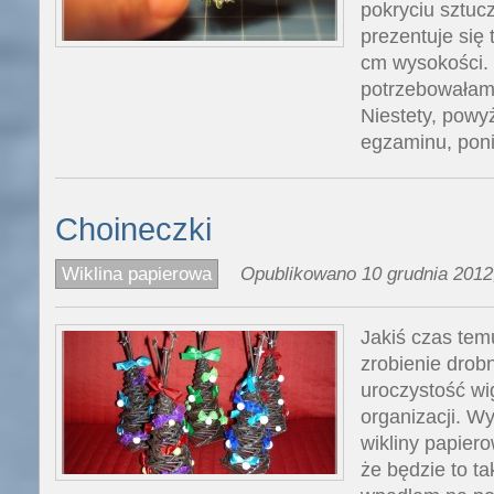
pokryciu sztuc
prezentuje się 
cm wysokości.
potrzebowałam
Niestety, powy
egzaminu, poni
Choineczki
Wiklina papierowa
Opublikowano 10 grudnia 2012
Jakiś czas tem
zrobienie dro
uroczystość wig
organizacji. Wy
wikliny papier
że będzie to ta