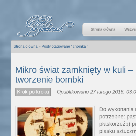
Strona główna
Wszyst
Strona główna
»
Posty otagowane ‘ choinka ’
Mikro świat zamknięty w kuli –
tworzenie bombki
Krok po kroku
Opublikowano 27 lutego 2016, 03:0
Do wykonania 
potrzebne: past
płaskorzeźb) p
piasku sztuczny