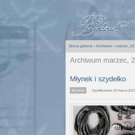
Strona główna
»
Archiwum
»
marzec, 20
Archiwum marzec, 
Młynek i szydełko
Biżuteria
Opublikowano 29 marca 2013