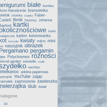
białe
amigurumi
bombka
bransoletka
Boże Narodzenie
brelok
Faber-
choinka
czapka
filmik
Castell
Johanna
fotostory
kartki
Basford
okolicznościowe
kartki
karton
kolorowanka
świąteczne
kot
kwiaty
mini
mikro
kurczaki
obrazek
naszyjnik
miś
Pergamano
pergamin
różności
Polychromos
pies
Secret garden
serwetki
szalik
szydełko
wachlarz
Wielkanoc
wiklina papierowa
YouTube
zając
wykrojnik
zawieszka
zaproszenie
zamotek
zwierzątka
ślub
świat
Kategorie
3D