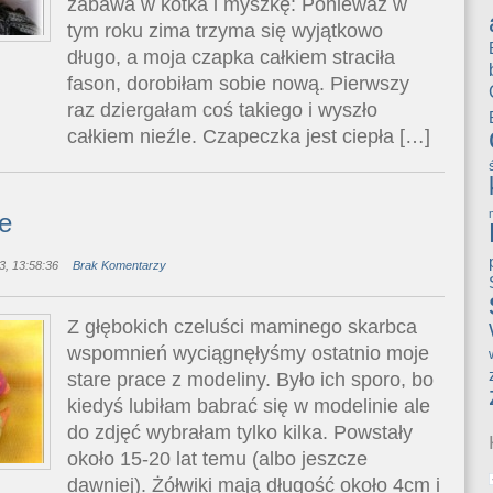
zabawa w kotka i myszkę: Ponieważ w
tym roku zima trzyma się wyjątkowo
długo, a moja czapka całkiem straciła
fason, dorobiłam sobie nową. Pierwszy
raz dziergałam coś takiego i wyszło
całkiem nieźle. Czapeczka jest ciepła […]
e
, 13:58:36
Brak Komentarzy
Z głębokich czeluści maminego skarbca
wspomnień wyciągnęłyśmy ostatnio moje
stare prace z modeliny. Było ich sporo, bo
kiedyś lubiłam babrać się w modelinie ale
do zdjęć wybrałam tylko kilka. Powstały
około 15-20 lat temu (albo jeszcze
dawniej). Żółwiki mają długość około 4cm i