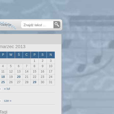
Galeria
marzec 2013
P
W
Ś
C
P
S
N
1
2
3
4
5
6
7
8
9
10
11
12
13
14
15
16
17
18
19
20
21
22
23
24
25
26
27
28
29
30
31
« lut
cze »
Tagi