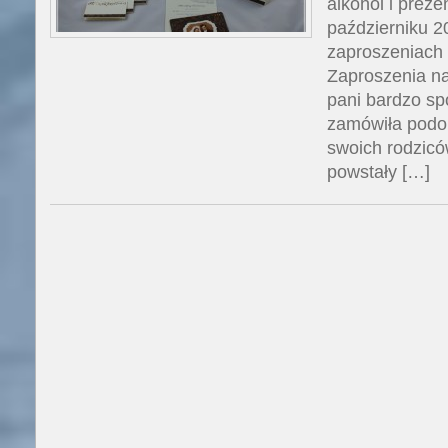
alkohol i preze
październiku 2
zaproszeniach 
Zaproszenia na
pani bardzo spo
zamówiła podob
swoich rodzicó
powstały […]