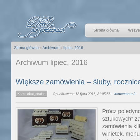
Strona główna
Wszyst
Strona główna
»
Archiwum
»
lipiec, 2016
Archiwum lipiec, 2016
Większe zamówienia – śluby, roczni
Kartki okazjonalne
Opublikowano 12 lipca 2016, 21:05:56
komentarze 2
Prócz pojedync
sztukowych” za
zamówienia kil
winietek, menu