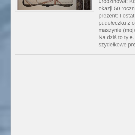
urodzinowa: Ko
okazji 50 roczn
prezent: I osta
pudełeczku z 
maszynie (moj
Na dziś to tyl
szydełkowe pre