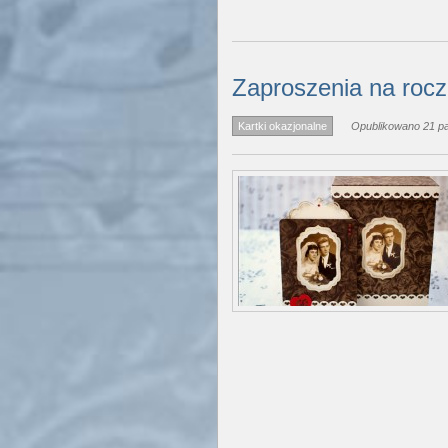
Zaproszenia na rocz
Kartki okazjonalne
Opublikowano 21 pa