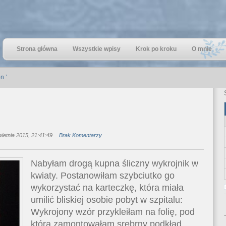
Strona główna
Wszystkie wpisy
Krok po kroku
O mnie
n ’
ietnia 2015, 21:41:49
Brak Komentarzy
Nabyłam drogą kupna śliczny wykrojnik w
kwiaty. Postanowiłam szybciutko go
wykorzystać na karteczkę, która miała
umilić bliskiej osobie pobyt w szpitalu:
Wykrojony wzór przykleiłam na folię, pod
którą zamontowałam srebrny podkład.