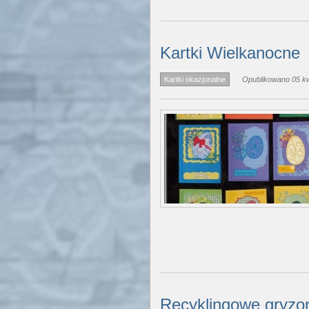
Kartki Wielkanocne
Kartki okazjonalne
Opublikowano 05 kw
Recyklingowe gryzo