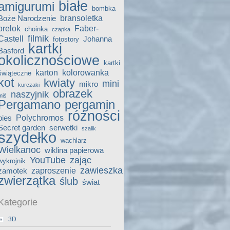
białe
amigurumi
bombka
bransoletka
Boże Narodzenie
brelok
Faber-
choinka
czapka
filmik
Castell
Johanna
fotostory
kartki
Basford
okolicznościowe
kartki
karton
kolorowanka
świąteczne
kot
kwiaty
mini
mikro
kurczaki
obrazek
naszyjnik
miś
Pergamano
pergamin
różności
Polychromos
pies
Secret garden
serwetki
szalik
szydełko
wachlarz
Wielkanoc
wiklina papierowa
YouTube
zając
wykrojnik
zawieszka
zaproszenie
zamotek
zwierzątka
ślub
świat
Kategorie
3D