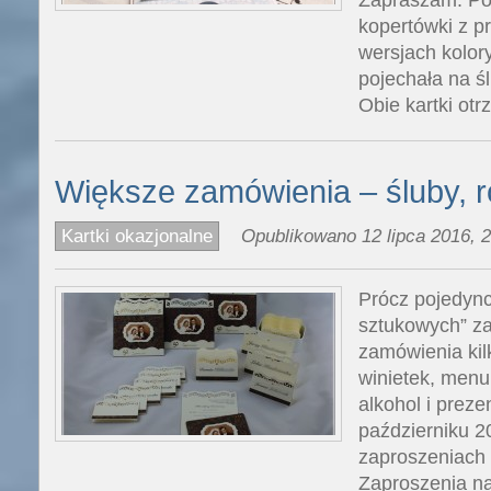
kopertówki z p
wersjach kolor
pojechała na śl
Obie kartki otr
Większe zamówienia – śluby, 
Kartki okazjonalne
Opublikowano 12 lipca 2016, 2
Prócz pojedync
sztukowych” za
zamówienia kil
winietek, menu
alkohol i preze
październiku 2
zaproszeniach 
Zaproszenia na