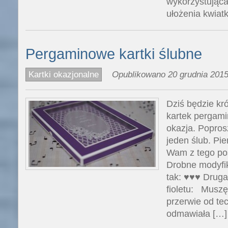
wykorzystując
ułożenia kwiat
Pergaminowe kartki ślubne
Kartki okazjonalne
Opublikowano 20 grudnia 2015
Dziś będzie kr
kartek pergami
okazja. Popros
jeden ślub. Pie
Wam z tego post
Drobne modyfika
tak: ♥♥♥ Druga
fioletu: Muszę
przerwie od te
odmawiała […]