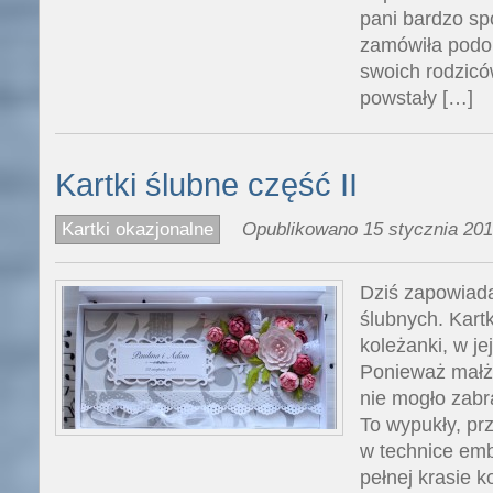
pani bardzo spo
zamówiła podob
swoich rodzicó
powstały […]
Kartki ślubne część II
Kartki okazjonalne
Opublikowano 15 stycznia 201
Dziś zapowiada
ślubnych. Kart
koleżanki, w je
Ponieważ małż
nie mogło zab
To wypukły, pr
w technice emb
pełnej krasie k