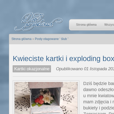
Strona główna
Wszyst
Strona główna
»
Posty otagowane ‘ ślub ’
Kwieciste kartki i exploding bo
Kartki okazjonalne
Opublikowano 01 listopada 201
Dziś będzie ba
dawno odeszło
u mnie kwiatow
mam zdjęcia i 
bukiety i podzi
Zapraszam. Pon