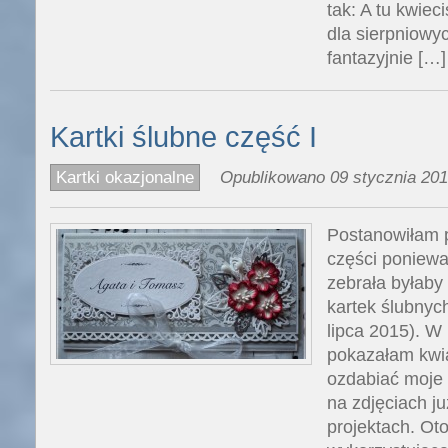
tak: A tu kwiec
dla sierpniow
fantazyjnie […]
Kartki ślubne część I
Kartki okazjonalne
Opublikowano 09 stycznia 201
Postanowiłam p
części ponieważ
zebrała byłaby 
kartek ślubnyc
lipca 2015). W
pokazałam kwiat
ozdabiać moje k
na zdjęciach j
projektach. Oto