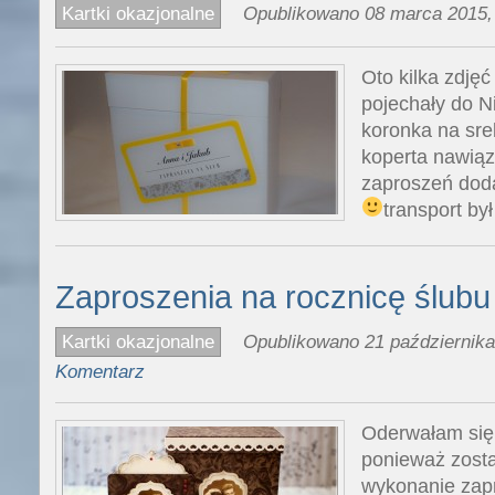
Kartki okazjonalne
Opublikowano 08 marca 2015,
Oto kilka zdjęć
pojechały do N
koronka na sreb
koperta nawiąz
zaproszeń dod
transport był
Zaproszenia na rocznicę ślubu
Kartki okazjonalne
Opublikowano 21 października
Komentarz
Oderwałam się 
ponieważ zost
wykonanie zapr