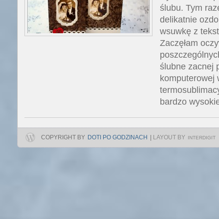
ślubu. Tym ra
delikatnie ozdo
wsuwkę z tekst
Zaczęłam oczy
poszczególnyc
ślubne zacnej 
komputerowej 
termosublimacyj
bardzo wysokie
COPYRIGHT BY
DOTI PO GODZINACH
|
LAYOUT BY
INTERDIGIT