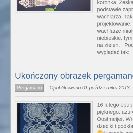
koronka. Zeska
podstawie zapr
wachlarza. Tak
projektowanie:
wachlarze miał
niebieskie, ty
na zieleń. Poc
wyglądać tak:
Ukończony obrazek pergaman
Pergamano
Opublikowano 01 października 2013, 
16 lutego opub
pięknego, ażu
Oostmeijer. Wr
dżeciki i podkł