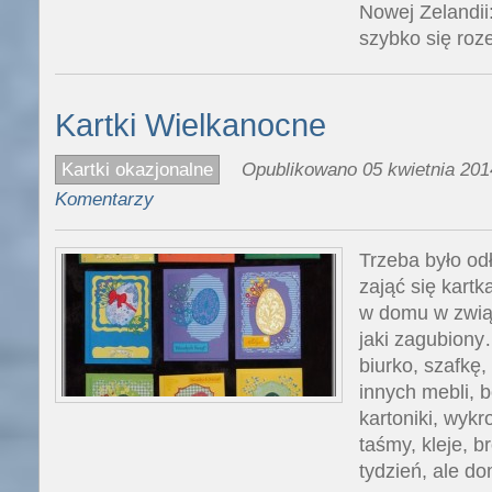
Nowej Zelandii
szybko się roz
Kartki Wielkanocne
Kartki okazjonalne
Opublikowano 05 kwietnia 201
Komentarzy
Trzeba było odł
zająć się kart
w domu w związ
jaki zagubiony
biurko, szafkę,
innych mebli, 
kartoniki, wykro
taśmy, kleje, b
tydzień, ale d