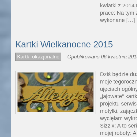
kwiatki z 2014 
prace: Na tym z
wykonane […]
Kartki Wielkanocne 2015
Kartki okazjonalne
Opublikowano 06 kwietnia 201
Dziś będzie duż
moje tegoroczn
ujęciach ogóln
„jajowate” kart
projektu serwi
motylki, zajączk
wycięłam wykr
Sizzix: A to ser
mojej roboty: A