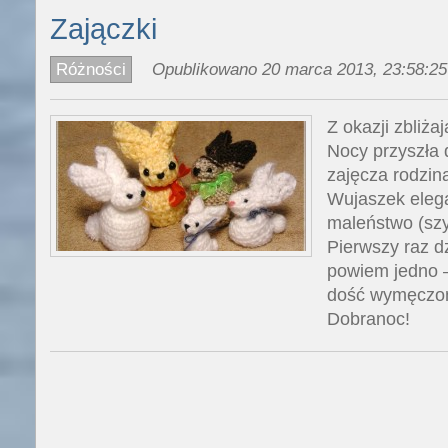
Zajączki
Różności
Opublikowano 20 marca 2013, 23:58:25
Z okazji zbliża
Nocy przyszła 
zajęcza rodzina
Wujaszek elega
maleństwo (szy
Pierwszy raz dz
powiem jedno –
dość wymęczona
Dobranoc!