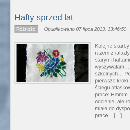
Hafty sprzed lat
Różności
Opublikowano 07 lipca 2013, 13:46:50
Kolejne skarby
razem znalazł
starymi haftam
wyszywałam… 
szkolnych… Po
pierwsze kroki 
ściegu atłasko
prace: Hmmm… 
odcienie, ale r
miała do dyspo
prace – […]