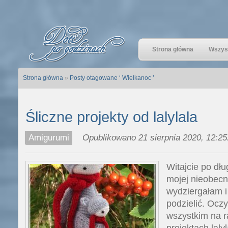
Strona główna
Wszyst
Strona główna
»
Posty otagowane ‘ Wielkanoc ’
Śliczne projekty od lalylala
Amigurumi
Opublikowano 21 sierpnia 2020, 12:25
Witajcie po dłu
mojej nieobecno
wydziergałam i
podzielić. Oczy
wszystkim na r
projektach laly