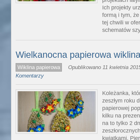
Ich projekty ur
formą i tym, ż
tej chwili w of
schematów szy
Wielkanocna papierowa wiklin
Wiklina papierowa
Opublikowano 11 kwietnia 2015
Komentarzy
Koleżanka, któ
zeszłym roku de
papierowej pop
kilku na prezen
na to tylko 2 d
zeszłorocznych
kwiatkami. Pie