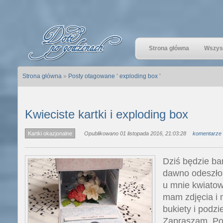
Strona główna
Wszyst
Strona główna
»
Posty otagowane ‘ exploding box ’
Kwieciste kartki i exploding box
Kartki okazjonalne
Opublikowano 01 listopada 2016, 21:03:28
komentarze 
Dziś będzie ba
dawno odeszło
u mnie kwiatow
mam zdjęcia i 
bukiety i podzi
Zapraszam. Pon