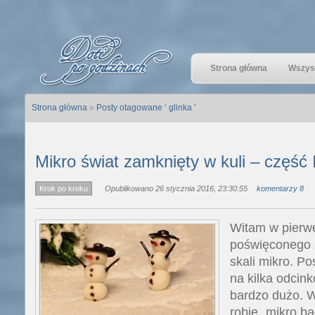
Strona główna
Wszyst
Strona główna
»
Posty otagowane ‘ glinka ’
Mikro świat zamknięty w kuli – część 
Krok po kroku
Opublikowano 26 stycznia 2016, 23:30:55
komentarzy 8
Witam w pierwe
poświęconego 
skali mikro. Po
na kilka odcin
bardzo dużo. W
robię „mikro b