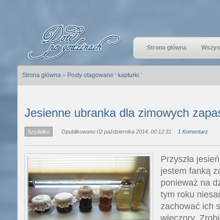
Strona główna
Wszyst
Strona główna
»
Posty otagowane ‘ kapturki ’
Jesienne ubranka dla zimowych zap
Szydełko
Opublikowano 02 października 2014, 00:12:31
1 Komentarz
Przyszła jesień
jestem fanką z
ponieważ na dz
tym roku nies
zachować ich s
wieczory. Zrobi