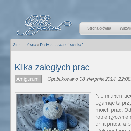
Strona główna
Wszyst
Strona główna
»
Posty otagowane ‘ świnka ’
Kilka zaległych prac
Amigurumi
Opublikowano 08 sierpnia 2014, 22:08
Nie miałam kie
ogarnąć tą przy
moich prac. Od
robię (głównie 
dnia praca, a 
efektem tego j