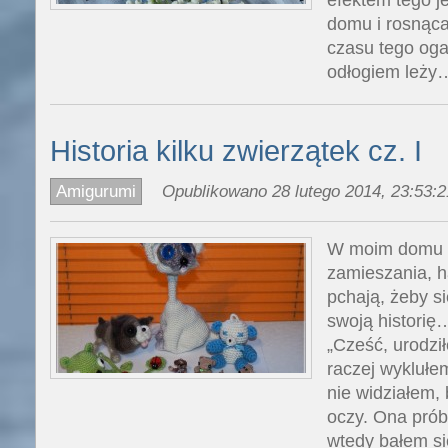
domu i rosnąca
czasu tego oga
odłogiem leży
Historia kilku zwierzątek cz. I
Amigurumi
Opublikowano 28 lutego 2014, 23:53:2
W moim domu os
zamieszania, h
pchają, żeby s
swoją historię
„Cześć, urodzi
raczej wyklułe
nie widziałem,
oczy. Ona prób
wtedy bałem si