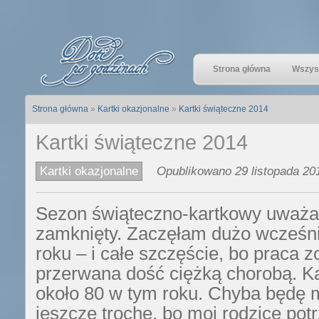
Strona główna
Wszyst
Strona główna
»
Kartki okazjonalne
»
Kartki świąteczne 2014
Kartki świąteczne 2014
Kartki okazjonalne
Opublikowano 29 listopada 201
Sezon świąteczno-kartkowy uważa
zamknięty. Zaczęłam dużo wcześni
roku – i całe szczęście, bo praca zo
przerwana dość ciężką chorobą. K
około 80 w tym roku. Chyba będę m
jeszcze trochę, bo moi rodzice potr