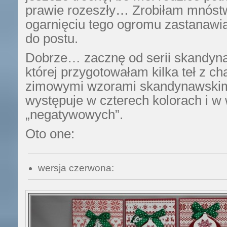
prawie rozeszły… Zrobiłam mnóstw
ogarnięciu tego ogromu zastanawi
do postu.
Dobrze… zacznę od serii skandynaw
której przygotowałam kilka teł z c
zimowymi wzorami skandynawskim
występuje w czterech kolorach i w
„negatywowych”.
Oto one:
wersja czerwona: