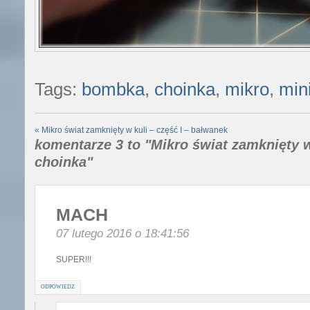
Tags:
bombka
,
choinka
,
mikro
,
min
«
Mikro świat zamknięty w kuli – część I – bałwanek
komentarze 3 to "Mikro świat zamknięty w 
choinka"
MACH
07 lutego 2016 o 18:41:56
SUPER!!!
ODPOWIEDZ