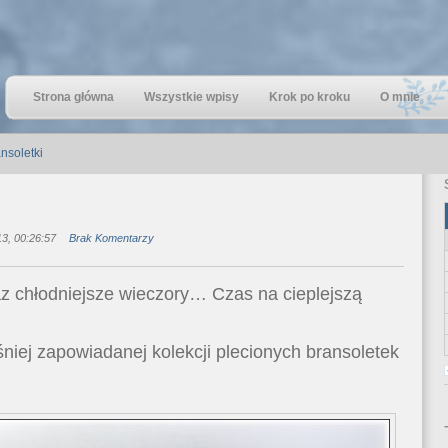
Strona główna
Wszystkie wpisy
Krok po kroku
O mnie
nsoletki
3, 00:26:57
Brak Komentarzy
az chłodniejsze wieczory… Czas na cieplejszą
niej zapowiadanej kolekcji plecionych bransoletek