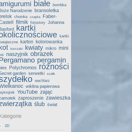
białe
amigurumi
bombka
bransoletka
Boże Narodzenie
brelok
Faber-
choinka
czapka
filmik
Castell
Johanna
fotostory
kartki
Basford
okolicznościowe
kartki
karton
kolorowanka
świąteczne
kot
kwiaty
mini
mikro
kurczaki
obrazek
naszyjnik
miś
Pergamano
pergamin
różności
Polychromos
pies
Secret garden
serwetki
szalik
szydełko
wachlarz
Wielkanoc
wiklina papierowa
YouTube
zając
wykrojnik
zawieszka
zaproszenie
zamotek
zwierzątka
ślub
świat
Kategorie
3D