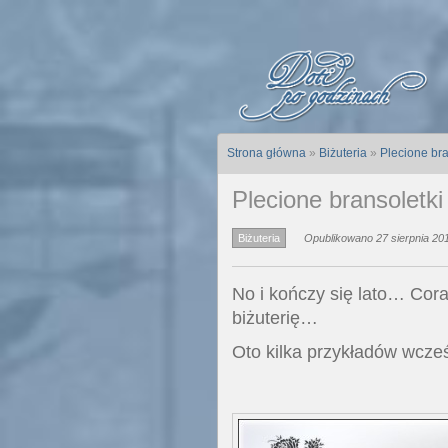
Strona główna
»
Biżuteria
»
Plecione bra
Plecione bransoletki
Biżuteria
Opublikowano 27 sierpnia 201
No i kończy się lato… Cor
biżuterię…
Oto kilka przykładów wcześ