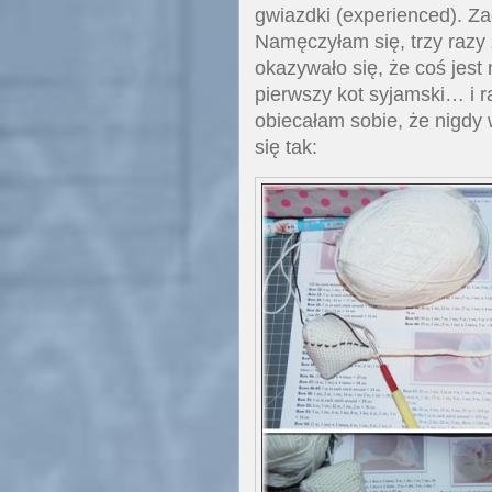
gwiazdki (experienced). Za
Namęczyłam się, trzy razy 
okazywało się, że coś jest
pierwszy kot syjamski… i r
obiecałam sobie, że nigdy 
się tak: