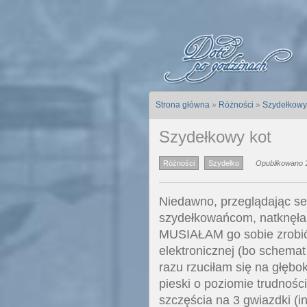
Strona główna
»
Różności
»
Szydełkowy
Szydełkowy kot
Różności
Szydełko
Opublikowano 1
Niedawno, przeglądając se
szydełkowańcom, natknęła
MUSIAŁAM go sobie zrobić
elektronicznej (bo schemat
razu rzuciłam się na głębok
pieski o poziomie trudnośc
szczęścia na 3 gwiazdki (in