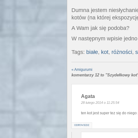
Dumna jestem niesłychani
kotów (na której ekspozycj
A Wam jak się podoba?
W następnym wpisie jedno z
Tags:
białe
,
kot
,
różności
,
s
«
Amigurumi
komentarzy 12 to "Szydełkowy kot
Agata
28 lutego 2014 o 11:25:54
ten kot jest super tez się do nie
ODPOWIEDZ