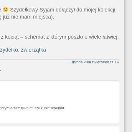
e
Szydełkowy Syjam dołączył do mojej kolekcji
ę już nie mam miejsca).
 kociąt – schemat z którym poszło o wiele łatwiej.
zydełko
,
zwierzątka
Historia kilku zwierzątek cz. I
»
"
go przymierzam tylko musze kupić schemat