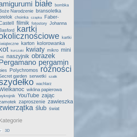
białe
amigurumi
bombka
bransoletka
Boże Narodzenie
brelok
Faber-
choinka
czapka
filmik
Castell
Johanna
fotostory
kartki
Basford
okolicznościowe
kartki
karton
kolorowanka
świąteczne
kot
kwiaty
mini
mikro
kurczaki
obrazek
naszyjnik
miś
Pergamano
pergamin
różności
Polychromos
pies
Secret garden
serwetki
szalik
szydełko
wachlarz
Wielkanoc
wiklina papierowa
YouTube
zając
wykrojnik
zawieszka
zaproszenie
zamotek
zwierzątka
ślub
świat
Kategorie
3D