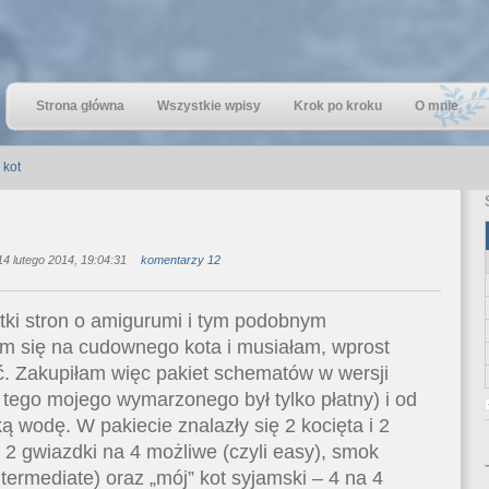
Strona główna
Wszystkie wpisy
Krok po kroku
O mnie
 kot
4 lutego 2014, 19:04:31
komentarzy 12
tki stron o amigurumi i tym podobnym
m się na cudownego kota i musiałam, wprost
. Zakupiłam więc pakiet schematów w wersji
 tego mojego wymarzonego był tylko płatny) i od
ą wodę. W pakiecie znalazły się 2 kocięta i 2
i 2 gwiazdki na 4 możliwe (czyli easy), smok
termediate) oraz „mój” kot syjamski – 4 na 4