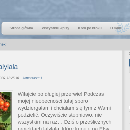
Strona główna
Wszystkie wpisy
Krok po kroku
O mnie
nek ’
alylala
020, 12:25:46
komentarze 4
Witajcie po długiej przerwie! Podczas
mojej nieobecności tutaj sporo
wydziergałam i chciałam się tym z Wami
podzielić. Oczywiście stopniowo, nie
wszystkim na raz… Dziś o prześlicznych
projektach lalylala, które kupuję na Etsy.