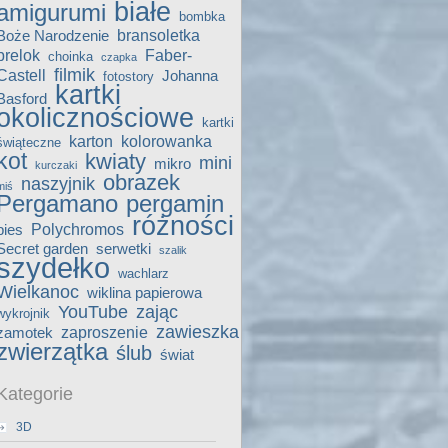
białe
amigurumi
bombka
bransoletka
Boże Narodzenie
brelok
Faber-
choinka
czapka
filmik
Castell
Johanna
fotostory
kartki
Basford
okolicznościowe
kartki
karton
kolorowanka
świąteczne
kot
kwiaty
mini
mikro
kurczaki
obrazek
naszyjnik
miś
Pergamano
pergamin
różności
Polychromos
pies
Secret garden
serwetki
szalik
szydełko
wachlarz
Wielkanoc
wiklina papierowa
YouTube
zając
wykrojnik
zawieszka
zaproszenie
zamotek
zwierzątka
ślub
świat
Kategorie
3D