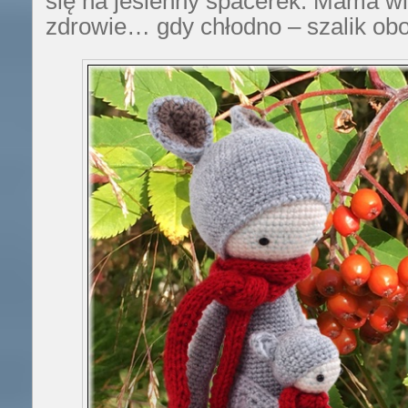
się na jesienny spacerek. Mama wi
zdrowie… gdy chłodno – szalik ob