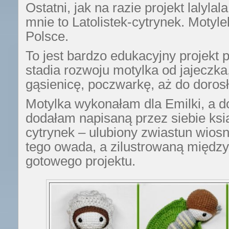
Ostatni, jak na razie projekt lalyl
mnie to Latolistek-cytrynek. Motyl
Polsce.
To jest bardzo edukacyjny projekt 
stadia rozwoju motylka od jajeczka
gąsienicę, poczwarkę, aż do doros
Motylka wykonałam dla Emilki, a d
dodałam napisaną przez siebie ksią
cytrynek – ulubiony zwiastun wiosn
tego owada, a zilustrowaną między
gotowego projektu.