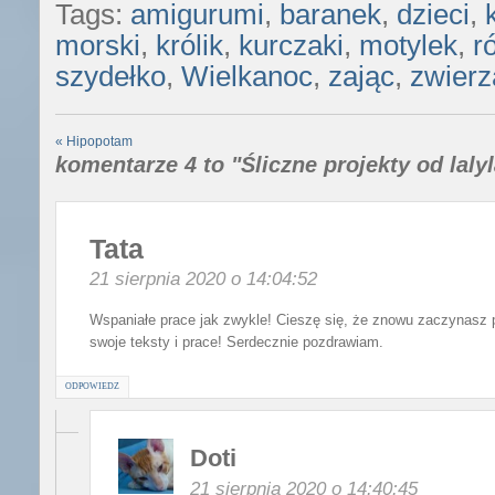
Tags:
amigurumi
,
baranek
,
dzieci
,
morski
,
królik
,
kurczaki
,
motylek
,
r
szydełko
,
Wielkanoc
,
zając
,
zwierz
«
Hipopotam
komentarze 4 to "Śliczne projekty od lalyl
Tata
21 sierpnia 2020 o 14:04:52
Wspaniałe prace jak zwykle! Cieszę się, że znowu zaczynasz 
swoje teksty i prace! Serdecznie pozdrawiam.
ODPOWIEDZ
Doti
21 sierpnia 2020 o 14:40:45