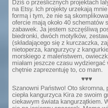
Dziś o prześlicznych projektach lal
na Etsy. Ich projekty urzekają mni
formą i tym, że nie są skomplikowa
ofercie mają około 40 schematów 
zabawek. Ja jestem szczęśliwą po
biedronki, dwóch motylków, zesta
(składającego się z kurczaczka, za
nietoperza, kangurzycy z kangurki
morskiego z maleństwem, owieczki 
miałam jeszcze czasu wydziergać 
chętnie zaprezentuję to, co mam.
♥♥♥
Szanowni Państwo! Oto skromna, pe
ciepła kangurzyca Kira ze swoim 
ciekawym świata kangurzątkiem. W