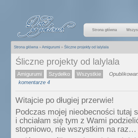
Strona główna
Wszyst
Strona główna
»
Amigurumi
»
Śliczne projekty od lalylala
Śliczne projekty od lalylala
Amigurumi
Szydełko
Wszystkie
Opublikowano
komentarze 4
Witajcie po długiej przerwie!
Podczas mojej nieobecności tutaj 
i chciałam się tym z Wami podzieli
stopniowo, nie wszystkim na raz…