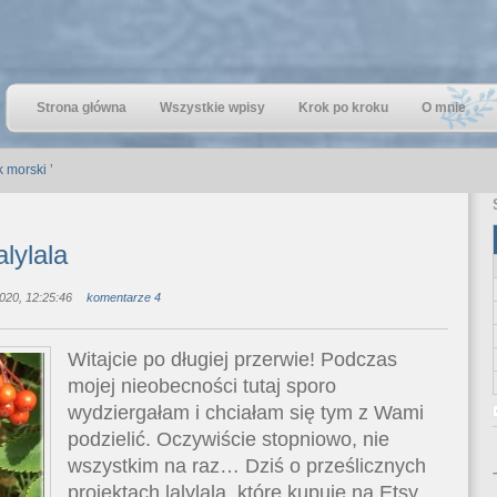
Strona główna
Wszystkie wpisy
Krok po kroku
O mnie
 morski ’
alylala
020, 12:25:46
komentarze 4
Witajcie po długiej przerwie! Podczas
mojej nieobecności tutaj sporo
wydziergałam i chciałam się tym z Wami
podzielić. Oczywiście stopniowo, nie
wszystkim na raz… Dziś o prześlicznych
projektach lalylala, które kupuję na Etsy.