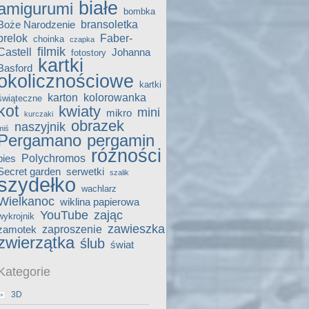
białe
amigurumi
bombka
bransoletka
Boże Narodzenie
brelok
Faber-
choinka
czapka
filmik
Castell
Johanna
fotostory
kartki
Basford
okolicznościowe
kartki
karton
kolorowanka
świąteczne
kot
kwiaty
mini
mikro
kurczaki
obrazek
naszyjnik
miś
Pergamano
pergamin
różności
Polychromos
pies
Secret garden
serwetki
szalik
szydełko
wachlarz
Wielkanoc
wiklina papierowa
YouTube
zając
wykrojnik
zawieszka
zaproszenie
zamotek
zwierzątka
ślub
świat
Kategorie
3D