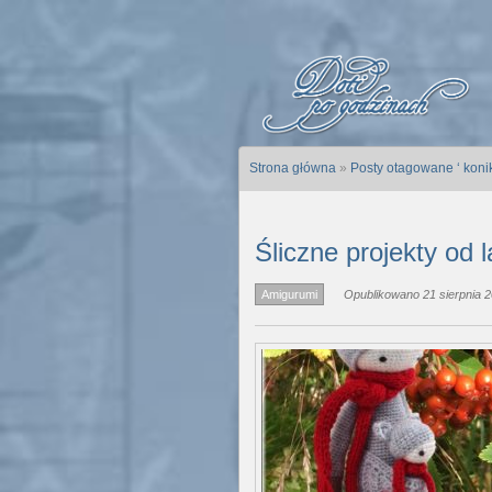
Strona główna
»
Posty otagowane ‘ konik
Śliczne projekty od l
Amigurumi
Opublikowano 21 sierpnia 2