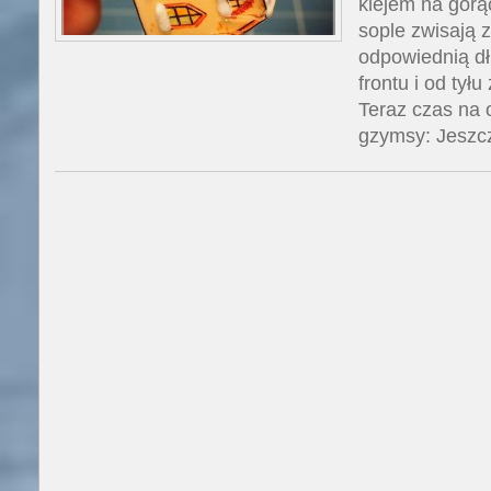
klejem na gorą
sople zwisają 
odpowiednią d
frontu i od tył
Teraz czas na 
gzymsy: Jeszc