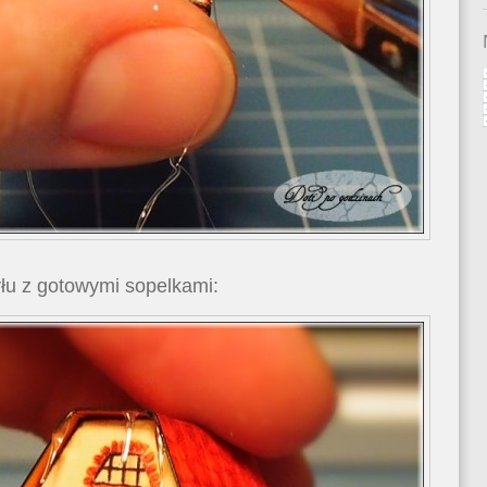
yłu z gotowymi sopelkami: