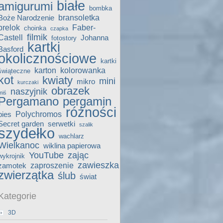
białe
amigurumi
bombka
bransoletka
Boże Narodzenie
brelok
Faber-
choinka
czapka
filmik
Castell
Johanna
fotostory
kartki
Basford
okolicznościowe
kartki
karton
kolorowanka
świąteczne
kot
kwiaty
mini
mikro
kurczaki
obrazek
naszyjnik
miś
Pergamano
pergamin
różności
Polychromos
pies
Secret garden
serwetki
szalik
szydełko
wachlarz
Wielkanoc
wiklina papierowa
YouTube
zając
wykrojnik
zawieszka
zaproszenie
zamotek
zwierzątka
ślub
świat
Kategorie
3D