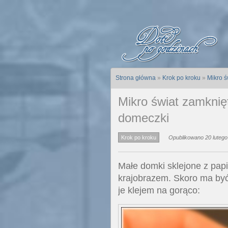
Strona główna
»
Krok po kroku
»
Mikro ś
Mikro świat zamknięt
domeczki
Krok po kroku
Opublikowano 20 lutego
Małe domki sklejone z pap
krajobrazem. Skoro ma by
je klejem na gorąco: