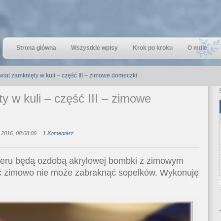
Strona główna
Wszystkie wpisy
Krok po kroku
O mnie
wiat zamknięty w kuli – część III – zimowe domeczki
y w kuli – część III – zimowe
 2016, 08:08:00
1 Komentarz
ieru będą ozdobą akrylowej bombki z zimowym
ć zimowo nie może zabraknąć sopelków. Wykonuję