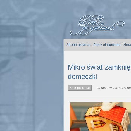
Strona główna
»
Posty otagowane ‘ zima 
Mikro świat zamknięt
domeczki
Krok po kroku
Opublikowano 20 lutego