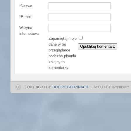
*
Nazwa
*
E-mail
Witryna
internetowa
Zapamiętaj moje
dane w tej
przeglądarce
podczas pisania
kolejnych
komentarzy.
COPYRIGHT BY
DOTI PO GODZINACH
|
LAYOUT BY
INTERDIGIT