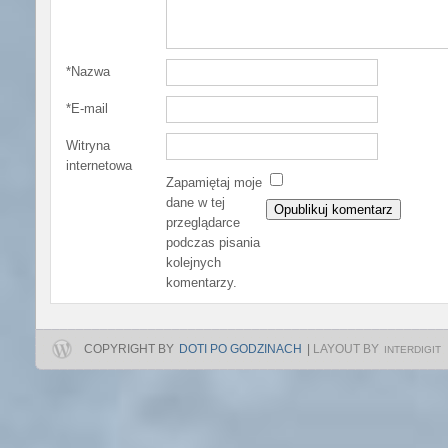
*
Nazwa
*
E-mail
Witryna
internetowa
Zapamiętaj moje
dane w tej
przeglądarce
podczas pisania
kolejnych
komentarzy.
COPYRIGHT BY
DOTI PO GODZINACH
|
LAYOUT BY
INTERDIGIT