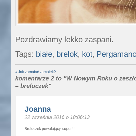
Pozdrawiamy lekko zaspani.
Tags:
białe
,
brelok
,
kot
,
Pergaman
«
Jak zamotać zamotek?
komentarze 2 to "W Nowym Roku o zeszło
– breloczek"
Joanna
22 września 2016 o 18:06:13
Breloczek powalający, super!!!