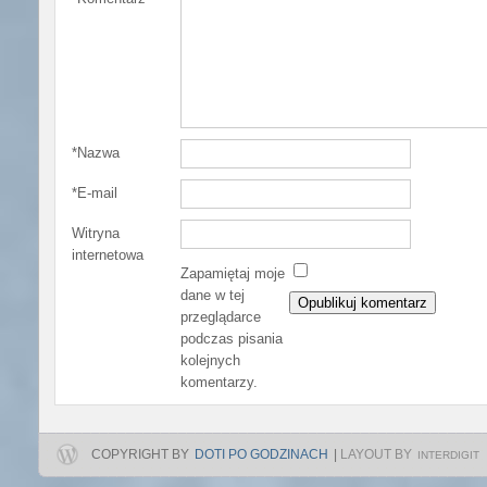
*
Nazwa
*
E-mail
Witryna
internetowa
Zapamiętaj moje
dane w tej
przeglądarce
podczas pisania
kolejnych
komentarzy.
COPYRIGHT BY
DOTI PO GODZINACH
|
LAYOUT BY
INTERDIGIT