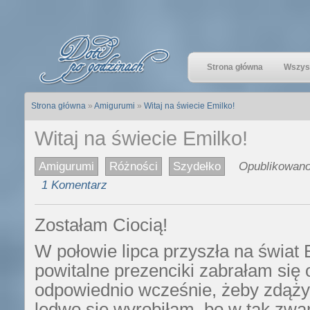
Strona główna
Wszyst
Strona główna
»
Amigurumi
»
Witaj na świecie Emilko!
Witaj na świecie Emilko!
Amigurumi
Różności
Szydełko
Opublikowano 
1 Komentarz
Zostałam Ciocią!
W połowie lipca przyszła na świat 
powitalne prezenciki zabrałam się 
odpowiednio wcześnie, żeby zdążyć
ledwo się wyrobiłam, bo w tak zw