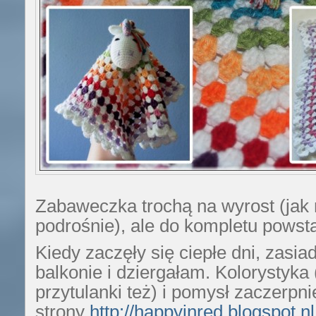
Zabaweczka trochą na wyrost (jak
podrośnie), ale do kompletu powsta
Kiedy zaczęły się ciepłe dni, zasia
balkonie i dziergałam. Kolorystyka
przytulanki też) i pomysł zaczerpni
strony
http://happyinred.blogspot.nl