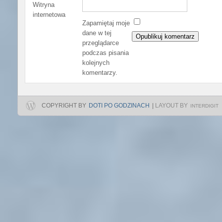
Witryna
internetowa
Zapamiętaj moje
dane w tej
przeglądarce
podczas pisania
kolejnych
komentarzy.
COPYRIGHT BY
DOTI PO GODZINACH
|
LAYOUT BY
INTERDIGIT