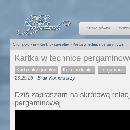
Strona główna
Wszyst
Strona główna
»
Kartki okazjonalne
»
Kartka w technice pergaminowej
Kartka w technice pergaminow
Kartki okazjonalne
Krok po kroku
Pergamano
23:20:25
Brak Komentarzy
Dziś zapraszam na skrótową relację
pergaminowej.