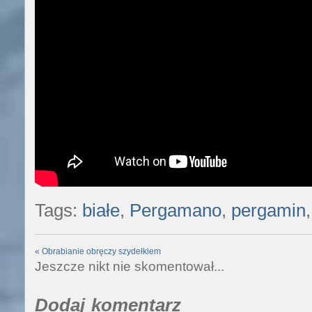
Tags:
białe
,
Pergamano
,
pergamin
«
Obrabianie obręczy szydełkiem
Jeszcze nikt nie skomentował...
Dodaj komentarz