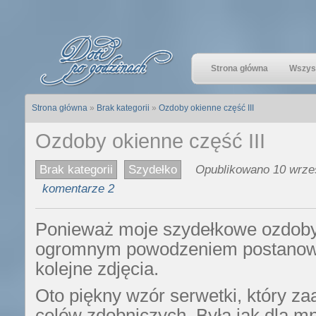
Strona główna
Wszyst
Strona główna
»
Brak kategorii
»
Ozdoby okienne część III
Ozdoby okienne część III
Brak kategorii
Szydełko
Opublikowano 10 wrześ
komentarze 2
Ponieważ moje szydełkowe ozdoby 
ogromnym powodzeniem postanow
kolejne zdjęcia.
Oto piękny wzór serwetki, który z
celów zdobniczych. Była jak dla m