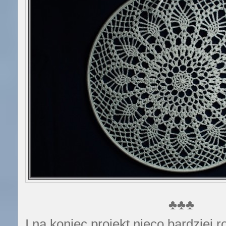
♣♣♣
I na koniec projekt nieco bardziej