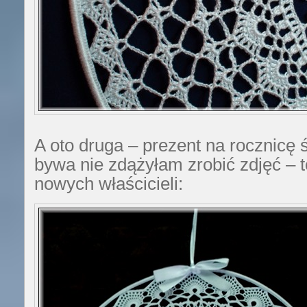
A oto druga – prezent na rocznicę ś
bywa nie zdążyłam zrobić zdjęć – 
nowych właścicieli: