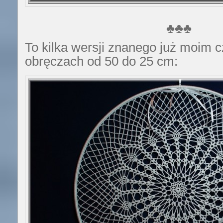
♣♣♣
To kilka wersji znanego już moim 
obręczach od 50 do 25 cm: