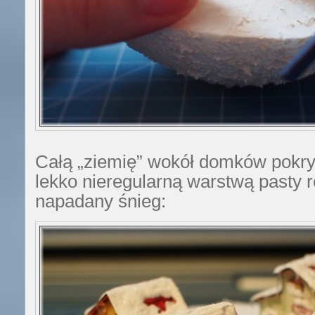
Całą „ziemię” wokół domków pokr
lekko nieregularną warstwą pasty re
napadany śnieg: