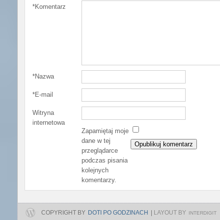
*
Komentarz
*
Nazwa
*
E-mail
Witryna
internetowa
Zapamiętaj moje
dane w tej
przeglądarce
podczas pisania
kolejnych
komentarzy.
COPYRIGHT BY
DOTI PO GODZINACH
|
LAYOUT BY
INTERDIGIT